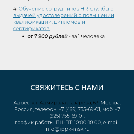
4.
Обучение сотрудников HR-службы с
выдачей удостоверений о повышении
квалификации, дипломов и
сертификатов:
от 7 900 рублей
- за 1 человека.
СВЯЖИТЕСЬ С НАМИ
Адрес:
ул. Адмирала Лазарева, 63
, Москва,
Россия, телефон: +7 (499) 755-69-01, моб: +7
(925) 755-69-01,
график работы: ПН-ПТ: 10:00-18:00, e-mail:
info@ippk-msk.ru