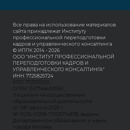
Все права на использование материалов
сайта принадлежат Институту
профессиональной переподготовки
кадров и управленческого консалтинга
© ИППК 2014 - 2026
ООО "ИНСТИТУТ ПРОФЕССИОНАЛЬНОЙ
ПЕРЕПОДГОТОВКИ КАДРОВ И
УПРАВЛЕНЧЕСКОГО КОНСАЛТИНГА"
ИНН: 7725825724
КПП: 772701001
ОГРН: 1147746400955
Лицензия на осуществление
образовательной деятельности
от "28" августа 2025 г.
№ Л035-01298-77/03074838, выдана
Департаментом образования и науки
города Москвы